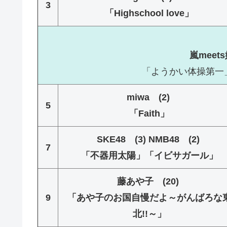
3
「Highschool love」
嵐mee
「ようかい体操第一」
miwa (2)
5
「Faith」
SKE48 (3) NMB48 (2)
7
「不器用太陽」「イビサガール」
藤あや子 (20)
9
「あや子のお国自慢だよ～がんばろな
北!!～」