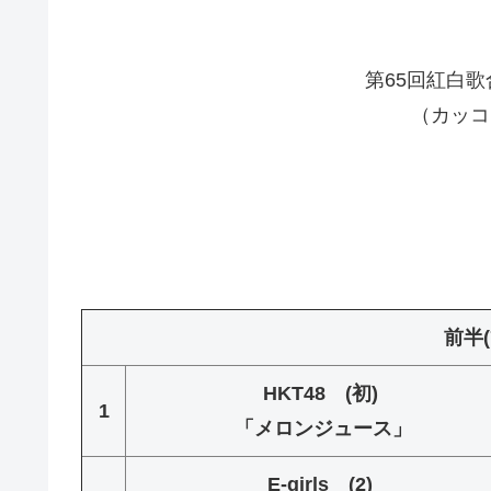
第65回紅白
（カッコ
前半(7
HKT48 (初)
1
「メロンジュース」
E-girls (2)