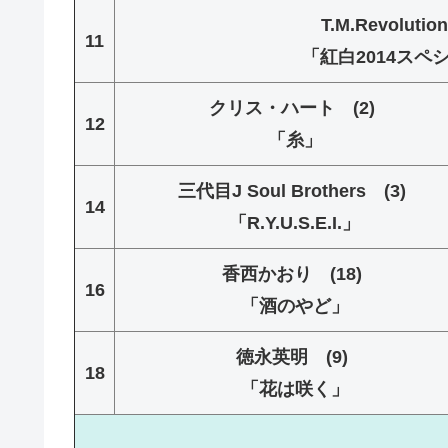
T.M.Revolut
11
「紅白2014ス
クリス・ハート (2)
12
「糸」
三代目J Soul Brothers (3)
14
「R.Y.U.S.E.I.」
香西かおり (18)
16
「酒のやど」
徳永英明 (9)
18
「花は咲く」