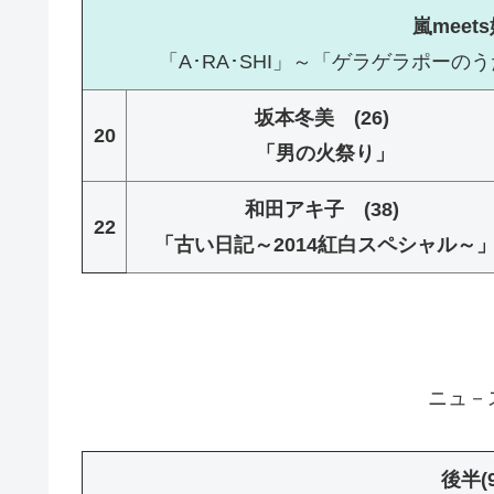
嵐mee
「A･RA･SHI」～「ゲラゲラポー
坂本冬美 (26)
20
「男の火祭り」
和田アキ子 (38)
22
「古い日記～2014紅白スペシャル～
ニュ－ス(
後半(9