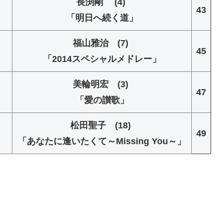
長渕剛 (4)
43
「明日へ続く道」
福山雅治 (7)
45
「2014スペシャルメドレー」
美輪明宏 (3)
47
「愛の讃歌」
松田聖子 (18)
49
「あなたに逢いたくて～Missing You～」