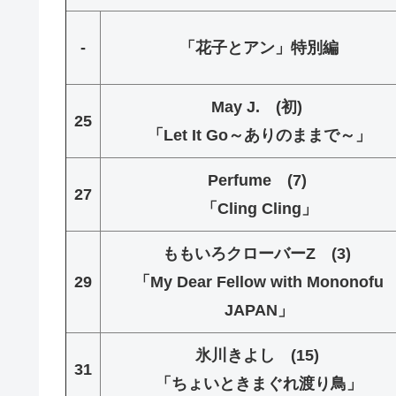
-
「花子とアン」特別編
May J. (初)
25
「Let It Go～ありのままで～」
Perfume (7)
27
「Cling Cling」
ももいろクローバーZ (3)
29
「My Dear Fellow with Mononofu
JAPAN」
氷川きよし (15)
31
「ちょいときまぐれ渡り鳥」