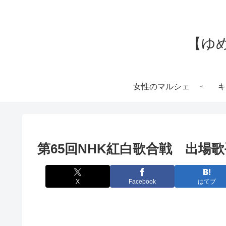
【ゆ
女性のマルシェ
キ
第65回NHK紅白歌合戦 出場
X
Facebook
はてブ