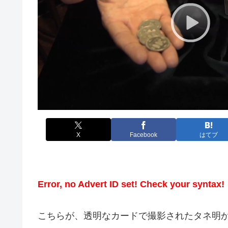
X
Facebook
はてブ
Error, no Advert ID set! Check your syntax!
こちらが、透明なカードで撮影されたタネ明