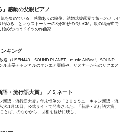
る」感動の父親ピアノ
ップされて人気を集めている、感動ありの映像。結婚式披露宴で娘へのメッセ
始める…というストーリーの3分30秒の長いCM。娘の結婚式で
始めたのはドイツの作曲家...
T ランキング
USEN440、SOUND PLANET、music AirBee!、SOUND
各ジャンル主要チャンネルのオンエア実績や、リスナーからのリクエス
.
新語・流行語大賞」 ノミネート
ャン新語・流行語大賞」年末恒例の「２０１５ユーキャン新語・流
が11月10日、公式サイトで発表された。「新語・流行語大賞」
ことば」のなかから、世相を軽妙に映し、...