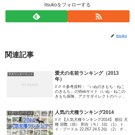
itsukoをフォローする
itsuko
関連記事
愛犬の名前ランキング（2013
子犬ワンダーランド
年）
// // ※参考資料：「いぬのきもち・ねこ
のきもち」のWebサイト（いぬ・ねこの
きもち保険、アクサダイレクトのペット
保険の加入者から犬・猫合わせて21,448
頭のデータを抽出して集計）【犬／オ
ス】名前ランキング順 位名 前頭 数1
人気の犬種ランキング2014
子犬ワンダーランド
レオ11...
// // 【人気犬種ランキング2014】 順位 犬
種 頭数（頭） 割合（％） 1位 （1） ト
イ・プードル 22,057 24.5 2位 （2） チワ
ワ 15,904 17.7 3位 （3） ミニチュア・ダ