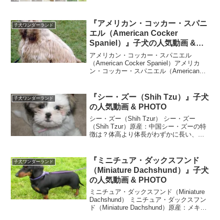
ックスフンド 7,437 8.3...
『アメリカン・コッカー・スパニ
子犬ワンダーランド
エル（American Cocker
Spaniel）』子犬の人気動画 &
PHOTO
アメリカン・コッカー・スパニエル
（American Cocker Spaniel）アメリカ
ン・コッカー・スパニエル（American
Cocker Spaniel） 原産：アメリカアメリ
カン・コッカー・スパニエルの特徴は？
小柄な割に角張っ...
『シー・ズー（Shih Tzu）』子犬
子犬ワンダーランド
の人気動画 & PHOTO
シー・ズー（Shih Tzur） シー・ズー
（Shih Tzur）原産：中国シー・ズーの特
徴は？体高より体長がわずかに長い、頑
丈でコンパクトな体型をして、その体全
体が豊富な被毛で覆われています。なめ
らかでゆったりとした足取りで、しっか
『ミニチュア・ダックスフンド
子犬ワンダーランド
りと地...
（Miniature Dachshund）』子犬
の人気動画 & PHOTO
ミニチュア・ダックスフンド（Miniature
Dachshund） ミニチュア・ダックスフン
ド（Miniature Dachshund）原産：メキシ
コミニチュア・ダックスフンドの特徴