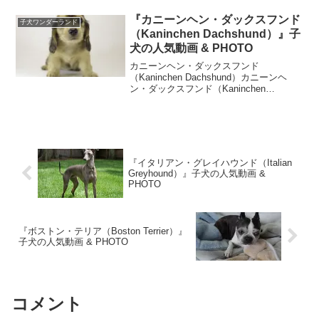
は？ダックスフンドは、獲物を追って地
中の穴の中に潜り込み...
『カニーンヘン・ダックスフンド
子犬ワンダーランド
（Kaninchen Dachshund）』子
犬の人気動画 & PHOTO
カニーンヘン・ダックスフンド
（Kaninchen Dachshund）カニーンヘ
ン・ダックスフンド（Kaninchen
Dachshund）原産：メキシコカニーンヘ
ン・ダックスフンドの特徴は？ダミニチ
ュアダックスよりも小さなダックスで最
も小...
『イタリアン・グレイハウンド（Italian
Greyhound）』子犬の人気動画 &
PHOTO
『ボストン・テリア（Boston Terrier）』
子犬の人気動画 & PHOTO
コメント