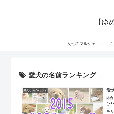
【ゆ
女性のマルシェ
キ
愛犬の名前ランキング
愛
子犬ワンダーランド
総合
78
位 
モカ4