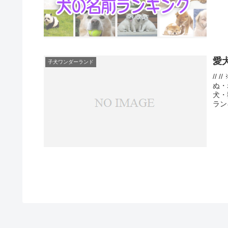
愛
子犬ワンダーランド
//
ぬ・
犬・
ラン