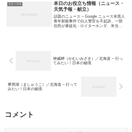
一番訪れてほしい最高の温泉宿を推薦、
本日のお役立ち情報（ニュース・
女性の市場
その宿の「魅力的...
天気予報・献立）
話題のニュース – Google ニュース米黒人
青年射殺事件で白人警官を不起訴、一部
住民が暴徒化 - ロイターホンダ、米当局
への事故報告怠る ０３年以降で１７２９
件 - CNN Japan映画「寄生獣」冒頭をTV
で先行放送、主題歌PVではバ...
神威岬（かむいみさき）／北海道 − 行っ
てみたい！日本の秘境
摩周湖（ましゅうこ）／北海道 – 行って
みたい！日本の秘境
コメント