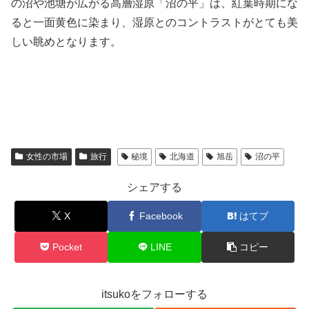
の沼や池塘が広がる高層湿原「沼の平」は、紅葉時期にな
ると一面黄色に染まり、湿原とのコントラストがとても美
しい眺めとなります。
女性の市場
旅行
秘境
北海道
旭岳
沼の平
シェアする
X
Facebook
はてブ
Pocket
LINE
コピー
itsukoをフォローする