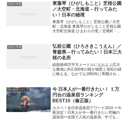
支笏湖（しこつこ）／北海道 支笏湖しこ
東藻琴（ひがしもこと）芝桜公園
女性の市場
つこ北海道...
／大空町・北海道 – 行ってみた
い！日本の秘境
東藻琴（ひがしもこと）芝桜公園／大空
町・北海道 東藻琴ひがしもこと芝桜公園
大空町北海道 ひまわりの里／北竜町・北
海道 ひまわりの里北竜町北海道
弘前公園（ひろさきこうえん）／
女性の市場
青森県 – 行ってみたい！日本三大
桜の名所
総面積49万平方メートルにもおよぶ広大
な敷地に約2,600本の桜が城壁と老松の緑
に映える。なかでも1882年に寄贈された
という、現存するなかで最古のソメイヨ
シノは必見の桜、日没から夜10時までの
夜桜ライトアップも美しい。桜見頃の目
今 日本人が一番行きたい！ １万
世の中ランキング
安4月下旬...
円台の温泉宿ランキング
BEST10（修正版）
カスペ！全日本温泉宿アワード2014 〜今
夜決定！日本人が今一番行きたい究極の
温泉宿〜全国で人気の温泉宿、中でも「1
万円台」で泊まれる宿に注目し、日本を
代表する温泉に精通したプロたちが、今