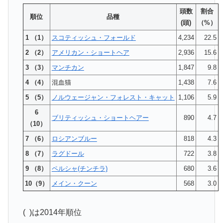
頭数
割合
順位
品種
(頭)
（%）
1 （1）
スコティッシュ・フォールド
4,234
22.5
2 （2）
アメリカン・ショートヘア
2,936
15.6
3 （3）
マンチカン
1,847
9.8
4 （4）
混血猫
1,438
7.6
5 （5）
ノルウェージャン・フォレスト・キャット
1,106
5.9
6
ブリティッシュ・ショートヘアー
890
4.7
（10）
7 （6）
ロシアンブルー
818
4.3
8 （7）
ラグドール
722
3.8
9 （8）
ペルシャ(チンチラ)
680
3.6
10（9）
メイン・クーン
568
3.0
( )は2014年順位