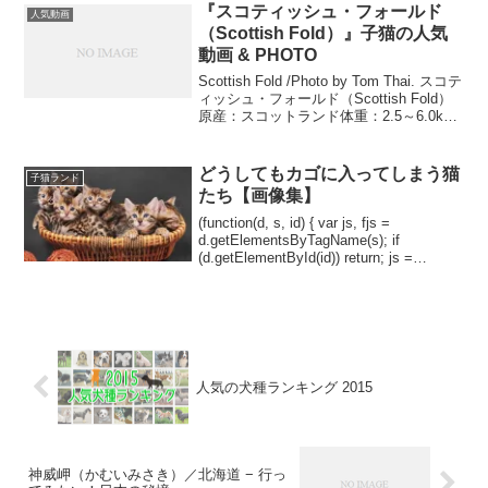
『スコティッシュ・フォールド
人気動画
（Scottish Fold）』子猫の人気
動画 & PHOTO
Scottish Fold /Photo by Tom Thai. スコテ
ィッシュ・フォールド（Scottish Fold）
原産：スコットランド体重：2.5～6.0kg
スコティッシュ・フォールドの特徴は？
折れ曲がった耳で、ゆるい1つの折り目...
どうしてもカゴに入ってしまう猫
子猫ランド
たち【画像集】
(function(d, s, id) { var js, fjs =
d.getElementsByTagName(s); if
(d.getElementById(id)) return; js =
d.createElement(s)...
人気の犬種ランキング 2015
神威岬（かむいみさき）／北海道 − 行っ