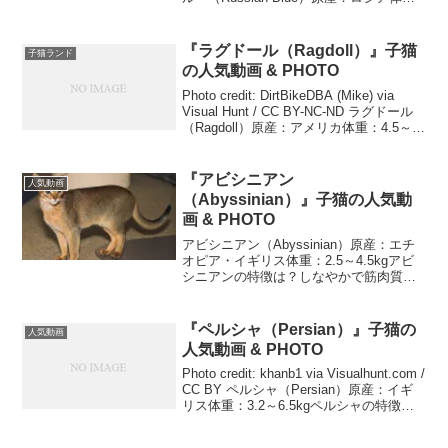
重：2.2〜5.0kgロシアンブルーの特徴
は？スリムなフォーリンタイ...
『ラグドール（Ragdoll）』子猫
子猫ランド
の人気動画 & PHOTO
Photo credit: DirtBikeDBA (Mike) via
Visual Hunt / CC BY-NC-ND ラグドール
（Ragdoll）原産：アメリカ体重：4.5～
9.0kgラグドールの特徴は？がっしりして
筋肉質なロング&...
『アビシニアン
人気動画
（Abyssinian）』子猫の人気動
画 & PHOTO
アビシニアン（Abyssinian）原産：エチ
オピア・イギリス体重：2.5～4.5kgアビ
シニアンの特徴は？しなやかで筋肉質な
ボディー、丸みのあるV字形頭部、アーモ
ンド形の目、目の下のクレオパトラライ
ンと美しい鳴き声をもつ被毛は一本の毛
『ペルシャ（Persian）』子猫の
人気動画
が3...
人気動画 & PHOTO
Photo credit: khanb1 via Visualhunt.com /
CC BY ペルシャ（Persian）原産：イギ
リス体重：3.2～6.5kgペルシャの特徴
は？ずんぐりした体型に短い足。離れた
両目の幅広の顔、起伏の少ない低...