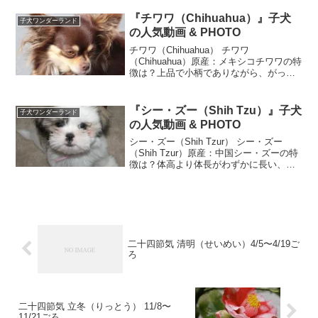
『チワワ（Chihuahua）』子犬
子犬ワンダーランド
の人気動画 & PHOTO
チワワ（Chihuahua） チワワ
（Chihuahua）原産：メキシコチワワの特
徴は？上品で小柄でありながら、がっし
りとした体型をしています。体長は体高
よりも少し長く、歩幅はあまり大きくは
ありませんが、すばやく、勢いのある軽
『シー・ズー（Shih Tzu）』子犬
子犬ワンダーランド
快な動きをしま...
の人気動画 & PHOTO
シー・ズー（Shih Tzur） シー・ズー
（Shih Tzur）原産：中国シー・ズーの特
徴は？体高より体長がわずかに長い、頑
丈でコンパクトな体型をして、その体全
体が豊富な被毛で覆われています。なめ
らかでゆったりとした足取りで、しっか
りと地...
二十四節気 清明（せいめい）4/5〜4/19ご
ろ
二十四節気 立冬（りっとう） 11/8〜
11/21ごろ