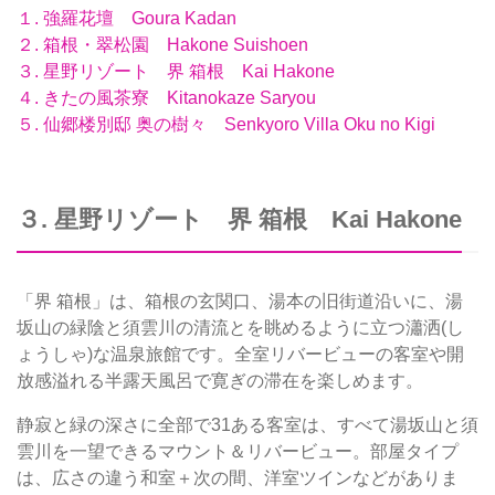
１. 強羅花壇 Goura Kadan
２. 箱根・翠松園 Hakone Suishoen
３. 星野リゾート 界 箱根 Kai Hakone
４. きたの風茶寮 Kitanokaze Saryou
５. 仙郷楼別邸 奥の樹々 Senkyoro Villa Oku no Kigi
３. 星野リゾート 界 箱根 Kai Hakone
「界 箱根」は、箱根の玄関口、湯本の旧街道沿いに、湯
坂山の緑陰と須雲川の清流とを眺めるように立つ瀟洒(し
ょうしゃ)な温泉旅館です。全室リバービューの客室や開
放感溢れる半露天風呂で寛ぎの滞在を楽しめます。
静寂と緑の深さに全部で31ある客室は、すべて湯坂山と須
雲川を一望できるマウント＆リバービュー。部屋タイプ
は、広さの違う和室＋次の間、洋室ツインなどがありま