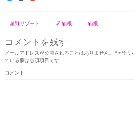
ッ
共
ッ
ク
有
ク
し
す
し
て
る
て
Twitter
に
Google+
で
は
で
星野リゾート
界 箱根
箱根
共
ク
共
有
リ
有
(新
ッ
(新
し
ク
し
い
し
い
コメントを残す
ウ
て
ウ
ィ
く
ィ
ン
だ
ン
メールアドレスが公開されることはありません。
*
が付い
ド
さ
ド
ウ
い
ウ
ている欄は必須項目です
で
(新
で
開
し
開
き
い
き
コメント
ま
ウ
ま
す)
ィ
す)
ン
ド
ウ
で
開
き
ま
す)