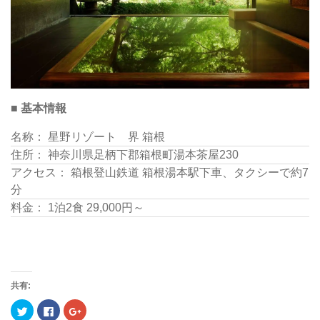
■ 基本情報
名称： 星野リゾート 界 箱根
住所： 神奈川県足柄下郡箱根町湯本茶屋230
アクセス： 箱根登山鉄道 箱根湯本駅下車、タクシーで約7
分
料金： 1泊2食 29,000円～
共有:
ク
Facebook
ク
リ
で
リ