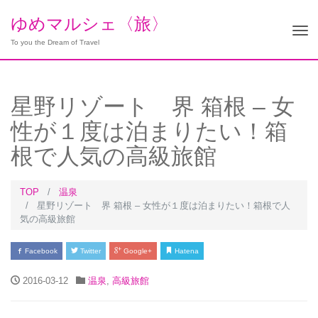
ゆめマルシェ〈旅〉
Tog
To you the Dream of Travel
nav
星野リゾート 界 箱根 – 女
性が１度は泊まりたい！箱
根で人気の高級旅館
TOP
温泉
星野リゾート 界 箱根 – 女性が１度は泊まりたい！箱根で人
気の高級旅館
Facebook
Twitter
Google+
Hatena
2016-03-12
温泉
,
高級旅館