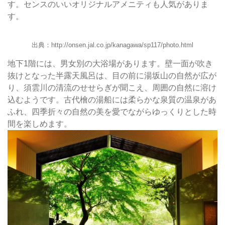
す。センスのいいオリジナルアメニティも人気がありま
す。
出典：http://onsen.jal.co.jp/kanagawa/sp117/photo.html
地下1階には、男女別の大浴場があります。壁一面が吹き
抜けとなった半露天風呂は、目の前に湯坂山の自然が広が
り、須雲川の清流のせせらぎが聞こえ、周囲の自然に溶け
込むようです。古代檜の湯船には柔らかな泉質の温泉があ
ふれ、四季折々の自然の美を愛でながらゆっくりとした時
間を楽しめます。