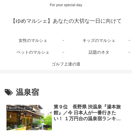
For your special day
【ゆめマルシェ】あなたの大切な一日に向けて
女性のマルシェ
キッズのマルシェ
ペットのマルシェ
話題のネタ
ゴルフ上達の道
温泉宿
第９位 長野県 渋温泉『湯本旅
世の中ランキング
館』／今 日本人が一番行きた
い！ １万円台の温泉宿ランキン
グ BEST10