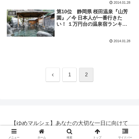
2014.01.28
第10位 静岡県 桜田温泉『山芳
温泉
園』／今 日本人が一番行きた
い！ １万円台の温泉宿ランキン
グ BEST10
2014.01.28
前
1
2
へ
【ゆめマルシェ】あなたの大切な一日に向けて
© 2014 【ゆめマルシェ】あなたの大切な一日に向けて.
メニュー
ホーム
検索
トップ
サイドバー