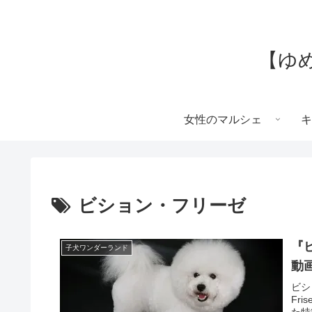
【ゆ
女性のマルシェ
キ
ビション・フリーゼ
『ビ
子犬ワンダーランド
動画
ビシ
Fr
た特