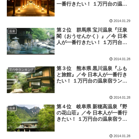
一番行きたい！ １万円台の温泉
宿ランキング BEST10
2014.01.29
第２位 群馬県 宝川温泉『汪泉
温泉
閣（おうせんかく）』／今 日本
人が一番行きたい！ １万円台の
温泉宿ランキング BEST10
2014.01.28
第３位 熊本県 黒川温泉『ふも
世の中ランキング
と旅館』／今 日本人が一番行き
たい！ １万円台の温泉宿ランキ
ング BEST10
2014.01.28
第４位 岐阜県 新穂高温泉『野
温泉
の花山荘』／今 日本人が一番行
きたい！ １万円台の温泉宿ラン
キング BEST10
2014.01.28