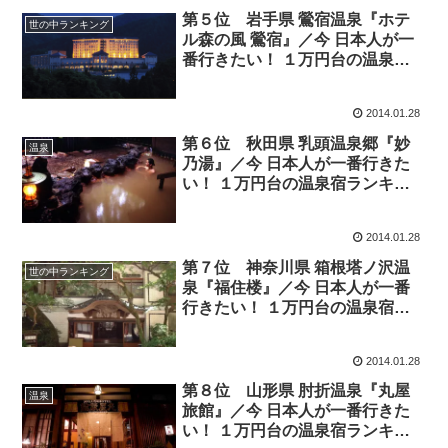
第５位 岩手県 鶯宿温泉『ホテ
世の中ランキング
ル森の風 鶯宿』／今 日本人が一
番行きたい！ １万円台の温泉宿
ランキング BEST10
2014.01.28
第６位 秋田県 乳頭温泉郷『妙
温泉
乃湯』／今 日本人が一番行きた
い！ １万円台の温泉宿ランキン
グ BEST10
2014.01.28
第７位 神奈川県 箱根塔ノ沢温
世の中ランキング
泉『福住楼』／今 日本人が一番
行きたい！ １万円台の温泉宿ラ
ンキング BEST10
2014.01.28
第８位 山形県 肘折温泉『丸屋
温泉
旅館』／今 日本人が一番行きた
い！ １万円台の温泉宿ランキン