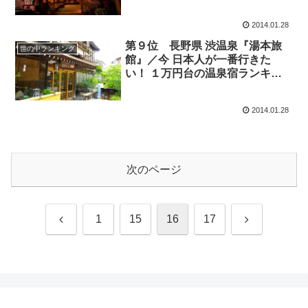
グ BEST10
2014.01.28
第９位 長野県 渋温泉『湯本旅
世の中ランキング
館』／今 日本人が一番行きた
い！ １万円台の温泉宿ランキン
グ BEST10
2014.01.28
次のページ
前
次
1
15
16
17
へ
へ