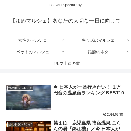
For your special day
【ゆめマルシェ】あなたの大切な一日に向けて
女性のマルシェ
キッズのマルシェ
ペットのマルシェ
話題のネタ
ゴルフ上達の道
今 日本人が一番行きたい！ １万
世の中ランキング
円台の温泉宿ランキング BEST10
2014.01.30
第１位 鹿児島県 指宿温泉 こら
世の中ランキング
んの湯『錦江楼』／今 日本人が